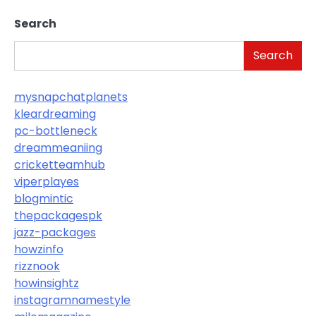
Search
Search
mysnapchatplanets
kleardreaming
pc-bottleneck
dreammeaniing
cricketteamhub
viperplayes
blogmintic
thepackagespk
jazz-packages
howzinfo
rizznook
howinsightz
instagramnamestyle