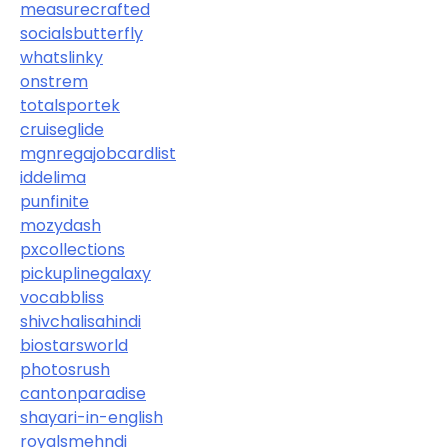
measurecrafted
socialsbutterfly
whatslinky
onstrem
totalsportek
cruiseglide
mgnregajobcardlist
iddelima
punfinite
mozydash
pxcollections
pickuplinegalaxy
vocabbliss
shivchalisahindi
biostarsworld
photosrush
cantonparadise
shayari-in-english
royalsmehndi