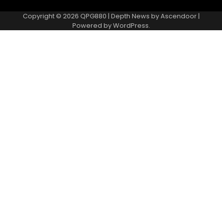
Copyright © 2026
QPG880
| Depth News by
Ascendoor
|
Powered by
WordPress
.