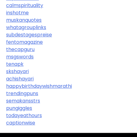
calmspirituality
inshotme
muskanquotes
whatagrouplinks
subdestagespreise
fentomagazine
thecapguru
msgswords
tenapk
skshayari
achishayari
happybirthdaywishmarathi
trendingpuns
semakansstrs
pungiggles
todayeathours
captionwise