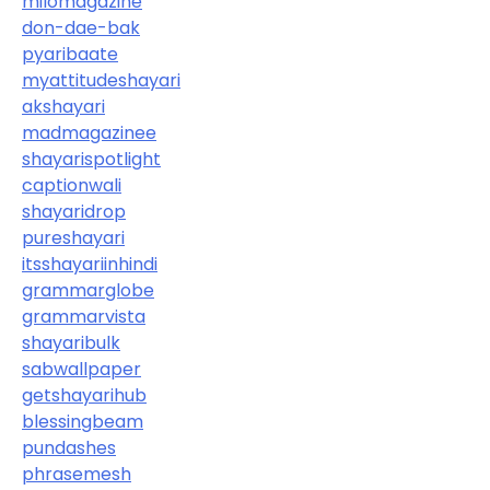
milomagazine
don-dae-bak
pyaribaate
myattitudeshayari
akshayari
madmagazinee
shayarispotlight
captionwali
shayaridrop
pureshayari
itsshayariinhindi
grammarglobe
grammarvista
shayaribulk
sabwallpaper
getshayarihub
blessingbeam
pundashes
phrasemesh